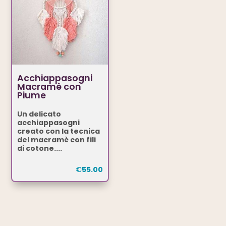
Acchiappasogni
Macramè con
Piume
Un delicato
acchiappasogni
creato con la tecnica
del macramè con fili
di cotone....
€
55.00