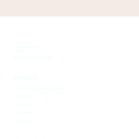
Licia Marasciulo
Designer
licia@nodieinchiostro.it
Link Utili
Domande frequenti
Contatti
Account
Carrello
Shop