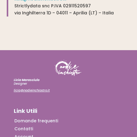
Strictlydata snc P.IVA 02911520597
via Inghilterra 1D – 04011 – Aprilia (LT) – Italia
Licia Marasciulo
Designer
licia@nodieinchiostro.it
Link Utili
Domande frequenti
Contatti
Account