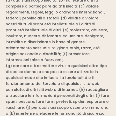
(a) qualsiasi scopo illecito; (b) sollecitare altri a
compiere o partecipare ad atti illeciti; (c) violare
regolamenti, regole, leggi o ordinanze internazionali,
federali, provinciali o statali; (d) violare o violare i
nostri diritti di proprietà intellettuale o i diritti di
proprietà intellettuale di altri; (e) molestare, abusare,
insultare, nuocere, diffamare, calunniare, denigrare,
intimidire o discriminare in base al genere,
orientamento sessuale, religione, etnia, razza, età,
origine nazionale o disabilità; (f) presentare
informazioni false o fuorvianti;
(g) caricare o trasmettere virus o qualsiasi altro tipo
di codice dannoso che possa essere utilizzato in
qualsiasi modo che influenzi la funzionalità o il
funzionamento del Servizio o di qualsiasi sito web
correlato, di altri siti web o di Internet; (h) raccogliere
o tracciare le informazioni personali degli altri; (i) fare
spam, pescare, fare farm, pretesti, spider, esplorare o
raschiare; (j) per qualsiasi scopo osceno o immorale;
o (k) interferire o eludere le funzionalità di sicurezza