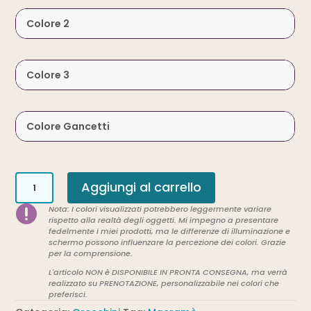
Colore 2
Colore 3
Colore Gancetti
Orecchini
Aggiungi al carrello
a

Nota: I colori visualizzati potrebbero leggermente variare
Foglia
rispetto alla realtà degli oggetti. Mi impegno a presentare
quantità
fedelmente i miei prodotti, ma le differenze di illuminazione e
schermo possono influenzare la percezione dei colori. Grazie
per la comprensione.
L'articolo NON è DISPONIBILE IN PRONTA CONSEGNA, ma verrà
realizzato su PRENOTAZIONE, personalizzabile nei colori che
preferisci.