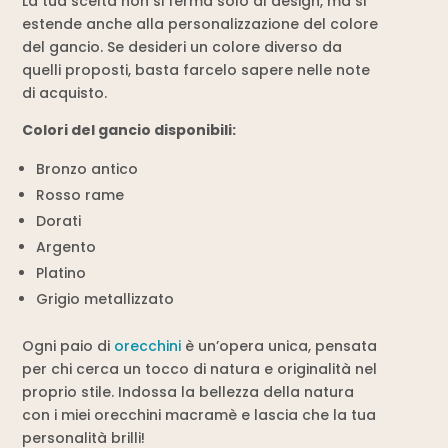
La tua scelta non si ferma solo al design, ma si
estende anche alla personalizzazione del colore
del gancio. Se desideri un colore diverso da
quelli proposti, basta farcelo sapere nelle note
di acquisto.
Colori del gancio disponibili:
Bronzo antico
Rosso rame
Dorati
Argento
Platino
Grigio metallizzato
Ogni paio di
orecchini
è un’opera unica, pensata
per chi cerca un tocco di natura e originalità nel
proprio stile. Indossa la bellezza della natura
con i miei orecchini macramè e lascia che la tua
personalità brilli!