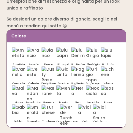
Un’esplosione di freschezza e originalità per un look
unico e raffinato
Se desideri un colore diverso di gancio, sceglilo nel
menù a tendina qui sotto 😊
Colore
Ametista
Arancio
Bianco
Blu capri
Blu Denim
Blu Grigio
Blu lapis
Cannella
Celeste
Dusty Rose
Giacinto
Paglierino
Grigio topo
Lichene
Malva
Mandarino
Marrone
Menta
Nero
Nocciola
Rosso
Sabbia
Smeraldo
Turchese
Verde Turchese
Viola
Viola Scuro