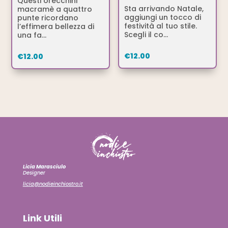
Questi orecchini
Sta arrivando Natale,
macramè a quattro
aggiungi un tocco di
punte ricordano
festività al tuo stile.
l’effimera bellezza di
Scegli il co...
una fa...
€
12.00
€
12.00
Licia Marasciulo
Designer
licia@nodieinchiostro.it
Link Utili