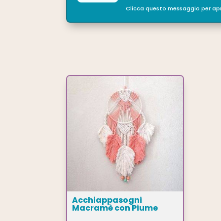
Clicca questo messaggio per apr
Acchiappasogni
Macramè con Piume