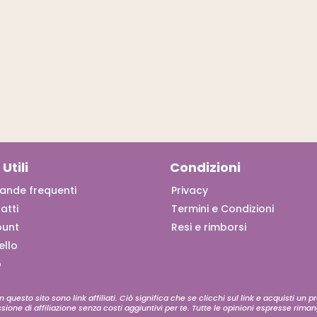
 Utili
Condizioni
nde frequenti
Privacy
atti
Termini e Condizioni
ount
Resi e rimborsi
ello
p
in questo sito sono link affiliati. Ciò significa che se clicchi sul link e acquisti un p
one di affiliazione senza costi aggiuntivi per te. Tutte le opinioni espresse rima