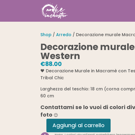
Shop
/
Arredo
/ Decorazione murale Macr
Decorazione mural
Western
€
88.00
🖤 Decorazione Murale in Macramè con Tesc
Tribal Chic
Larghezza del teschio: 18 cm (corna compr
60 cm
Contattami se lo vuoi di colori div
foto
😊
Aggiungi al carrello
Decorazione
Nota: I colori visualizzati potrebbero leggerment