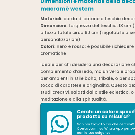
Dimensioni e materiali della de
macramè western
Materiali:
corda di cotone e teschio decor
Dimensioni:
Larghezza del teschio: 18 cm
altezza totale circa 60 cm (regolabile a s
personalizzazioni)
Colori:
nero e rosso; è possibile richiedere
cromatiche
Ideale per chi desidera una decorazione ch
complemento d’arredo, ma un vero e propr
per ambienti in stile boho, tribale, o per s
tocco di carattere e originalità. Questo p
studi creativi, salotti dallo stile eclettico, 
meditazione e alla spiritualità.
Cerchi un colore specif

prodotto su misura?
Non hai trovato ciò che cercavi?
Contattami su WhatsApp per ordi
con le tue esigenze.