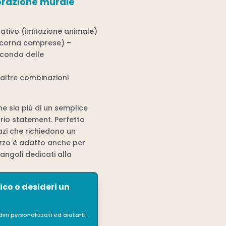
corazione murale
ativo (imitazione animale)
 (corna comprese) –
econda delle
 altre combinazioni
e sia più di un semplice
io statement. Perfetta
pazi che richiedono un
ezzo è adatto anche per
o angoli dedicati alla
ico o desideri un
ni personalizzati ed aiutarti