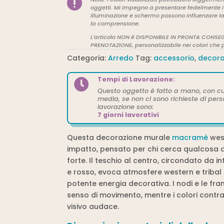

murale
oggetti. Mi impegno a presentare fedelmente i 
Macramè
illuminazione e schermo possono influenzare la 
Western
la comprensione.
quantità
L'articolo NON è DISPONIBILE IN PRONTA CONSEG
PRENOTAZIONE, personalizzabile nei colori che p
Categoria:
Arredo
Tag:
accessorio
,
decora
Tempi di Lavorazione:

Questo oggetto è fatto a mano, con cu
media, se non ci sono richieste di pers
lavorazione sono:
7 giorni lavorativi
Questa decorazione murale
macramè
west
impatto, pensato per chi cerca qualcosa d
forte. Il teschio al centro, circondato da 
e rosso, evoca atmosfere western e tribal
potente energia decorativa. I nodi e le f
senso di movimento, mentre i colori contra
visivo audace.