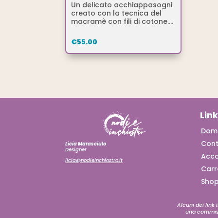
Un delicato acchiappasogni
creato con la tecnica del
macramè con fili di cotone....
€
55.00
Link
Doma
Cont
Licia Marasciulo
Designer
Acc
licia@nodieinchiostro.it
Carr
Sho
Alcuni dei link 
una commissi