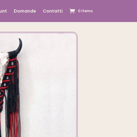
unt
Domande
Contatti
0 Items