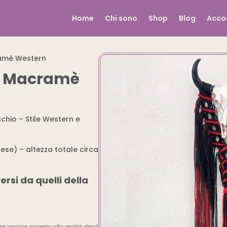
Home
Chi sono
Shop
Blog
Acco
amè Western
e Macramè
hio – Stile Western e
ese) – altezza totale circa
ersi da quelli della
e variare rispetto alla realtà degli